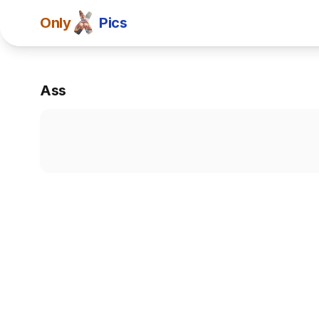
Only
Pics
Ass